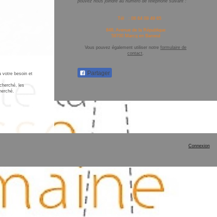
pouvez nous joindre au numéro de téléphone suivant :
Tél : 06 64 09 49 65
848, Avenue de la République
59700 Marcq en Baroeul
Vous pouvez également utiliser notre
formulaire de
contact
.
Partager
 votre besoin et
echerché, les
cherché.
Connexion