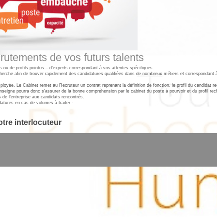
crutements de vos futurs talents
ou de profils pointus – d’experts correspondant à vos attentes spécifiques.
erche afin de trouver rapidement des candidatures qualifiées dans de nombreux métiers et correspondant à
ployée. Le Cabinet remet au Recruteur un contrat reprenant la définition de fonction, le profil du candidat r
L’enseigne pourra donc s’assurer de la bonne compréhension par le cabinet du poste à pourvoir et du profil re
 de l’entreprise aux candidats rencontrés.
idatures en cas de volumes à traiter -
otre interlocuteur