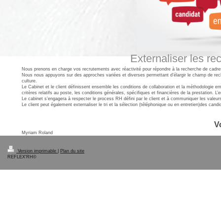
Externaliser les re
Nous prenons en charge vos recrutements avec réactivité pour répondre à la recherche de cadres 
Nous nous appuyons sur des approches variées et diverses permettant d’élargir le champ de rech
culture.
Le Cabinet et le client définissent ensemble les conditions de collaboration et la méthodologie em
critères relatifs au poste, les conditions générales, spécifiques et financières de la prestation. 
Le cabinet s’engagera à respecter le process RH défini par le client et à communiquer les valeurs
Le client peut également externaliser le tri et la sélection (téléphonique ou en entretien)des cand
V
Myriam Roland
Version imprimable
|
Plan du site
REFLEX'RH©