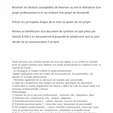
Recenser les facteurs susceptibles de favoriser ou non la réalisation d'un
projet professionnel et le cas échéant d'un projet de formatioN
Prévoir les principales étapes de la mise en œuvre de son projet
Remise au bénéficiaire d'un document de synthèse tel que prévu par
l'article R.900-2
(ce document est la propriété du bénéficiaire, seul lui peut
décider de sa communication à un tiers)
Toute personne qui souhaite prendre du recul par rapport à sa carrière et souhaite
avoir un regard extérieur pour élaborer son projet professionnel en cohérence avec le
marché du travail –
- Accompagner le titulaire à définir le projet professionnel
-Valider l’adéquation entre les modes de fonctionnement, les potentialités, les
besoins et le projet professionnel.
- Permettre également de se découvrir de manière plus personnelle.
Le bilan de compétences doit intégrer les besoins spécifiques du demandeur.
Il entre dans le champ d’application de l’article L-900-2 du code du travail relatif à la
formation professionnelle continue.
Méthodologie :
1/ Histoire de vie et parcours professionnel : moments clés, réalisations, bilan
2/ Définition des compétences clés : analyse, diagnostic
3/ Potentiel personnel partie 1 : valeurs, besoins, sources de motivation
4/ Potentiel personnel partie 2 : retour des tests, dynamique de personnalité
5/ Pré projet(s) professionnel(s) : centres d’intérêts professionnel, retour des tests,
mise en perspective avec les compétences, préparation à l’enquête terrain