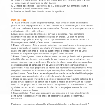
6/ Retour d’enquête terrain, mesure des écarts avec le(s) projet(s), plan d’action
7/ Perspectives et élaboration du plan d’action
8/ Conseils spécifiques : ’ajustement du CV, préparation aux entretiens dans le
cadre de la mobilité interne ou externe
9/ Remise au bénéficiaire d’un document de synthèse.
Méthodologie
1 Phase préalable : Dans un premier temps, nous vous recevons en entretien
gratuit et sans engagement afin de faire connaissance et d’échanger sur les raisons
qui vous conduisent à entreprendre la démarche. Ensuite, nous vous présentons la
méthodologie et les outils utilisés.
Ensuite après un délai de réflexion et si vous le souhaitez, nous remplirons
ensemble votre dossier de demande de prise en charge. Le bilan ne pourra
commencer qu’après le montage et l’acceptation du dossier de financement. Le
bilan ne peut être réalisé qu’avec votre consentement.
2 Phase préliminaire : Dès le premier entretien, nous confirmons votre engagement
dans la démarche et signons une charte d’engagement réciproque. Puis nous
analysons votre demande à l’aide du questionnaire d’introduction afin de vous
élaborer un programme personnalisé et adapté à votre situation.
3 Phase d’investigation : Nous analysons votre parcours professionnel et personnel
afin d’identifier vos intérêts, votre mode de fonctionnement, vos motivations, vos
valeurs ainsi que vos compétences. Durant cette phase, nous alternons passation
de questionnaires et échanges afin de vous permettre de mener une réflexion
approfondie. Nous vous proposons de mener des recherches documentaires; Vous
complétez la recherche documentaire par des enquêtes métiers menées auprès de
professionnels. Cette étape permet de prendre conscience de la faisabilité du projet
en rapport avec vos attentes et la réalité du marché du travail.
4 Phase de conclusion : C’est le moment de s’approprier les résultats détaillés de la
phase d’investigation et de définir les moyens à mettre en oeuvre afin de réaliser
votre ou vos projets. Nous vous remettons une synthèse en dernière séance. Cette
synthèse reprend les circonstances du bilan, le ou les projets retenus, le plan
d’actions et une conclusion.
5 Suivi post bilan : Nous vous proposons une rencontre à 6 mois afin de faire le
point sur la réalisation de votre projet et apporter des actions correctives, si
nécessaire.
Egalement, nous restons disponible à l’issue du bilan de compétences jusqu’à 6