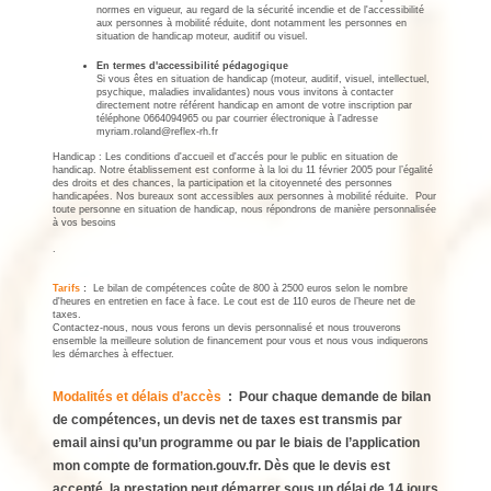
normes en vigueur, au regard de la sécurité incendie et de l'accessibilité
aux personnes à mobilité réduite, dont notamment les personnes en
situation de handicap moteur, auditif ou visuel.
En termes d'accessibilité pédagogique
Si vous êtes en situation de handicap (moteur, auditif, visuel, intellectuel,
psychique, maladies invalidantes) nous vous invitons à contacter
directement notre référent handicap en amont de votre inscription par
téléphone 0664094965 ou par courrier électronique à l'adresse
myriam.roland@reflex-rh.fr
Handicap : Les conditions d'accueil et d'accés pour le public en situation de
handicap. Notre établissement est conforme à la loi du 11 février 2005 pour l’égalité
des droits et des chances, la participation et la citoyenneté des personnes
handicapées. Nos bureaux sont accessibles aux personnes à mobilité réduite. Pour
toute personne en situation de handicap, nous répondrons de manière personnalisée
à vos besoins
.
Tarifs
:
Le bilan de compétences coûte de 800 à 2500 euros selon le nombre
d'heures en entretien en face à face. Le cout est de 110 euros de l’heure net de
taxes.
Contactez-nous, nous vous ferons un devis personnalisé et nous trouverons
ensemble la meilleure solution de financement pour vous et nous vous indiquerons
les démarches à effectuer.
Modalités et délais d’accès
: Pour chaque demande de bilan
de compétences, un devis net de taxes est transmis par
email ainsi qu’un programme ou par le biais de l’application
mon compte de formation.gouv.fr. Dès que le devis est
accepté, la prestation peut démarrer sous un délai de 14 jours